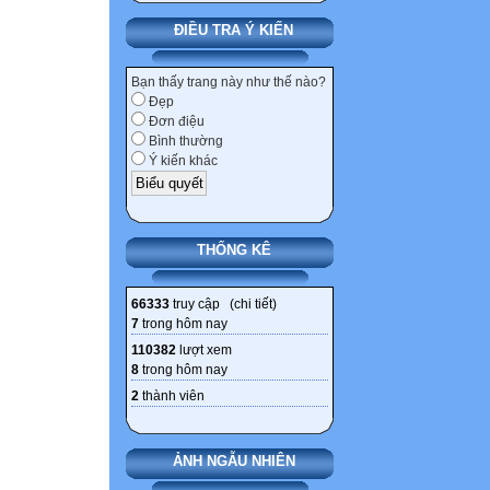
ĐIỀU TRA Ý KIẾN
Bạn thấy trang này như thế nào?
Đẹp
Đơn điệu
Bình thường
Ý kiến khác
THỐNG KÊ
66333
truy cập (
chi tiết
)
7
trong hôm nay
110382
lượt xem
8
trong hôm nay
2
thành viên
ẢNH NGẪU NHIÊN