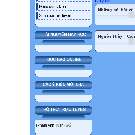
Gửi ý kiến
Đóng góp ý kiến
Những bài hát về
Soạn bài trực tuyến
TÀI NGUYÊN DẠY HỌC
Người Thầy _ Cẩ
ĐỌC BÁO ONLINE
CÁC Ý KIẾN MỚI NHẤT
HỖ TRỢ TRỰC TUYẾN
(Phạm Anh Tuấn)