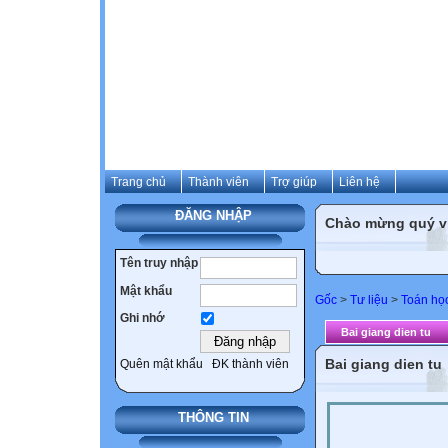
Trang chủ
Thành viên
Trợ giúp
Liên hệ
ĐĂNG NHẬP
Chào mừng quý vị
Tên truy nhập
Mật khẩu
Gốc
>
Tư liệu
>
Toán họ
Ghi nhớ
Bai giang dien tu
Bai giang dien tu
Quên mật khẩu
ĐK thành viên
THÔNG TIN